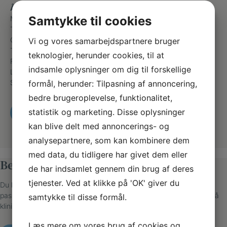
Åbningstider
Samtykke til cookies
Mandag
08:00 – 18:00
Tirsdag
08:00 – 18:00
Onsdag
08:00 – 18:00
Vi og vores samarbejdspartnere bruger
Torsdag
08:00 – 18:00
teknologier, herunder cookies, til at
Fredag
08:00 – 16:00
indsamle oplysninger om dig til forskellige
Lørdag
Efter aftale
Søndag
Lukket
formål, herunder: Tilpasning af annoncering,
bedre brugeroplevelse, funktionalitet,
statistik og marketing. Disse oplysninger
RING OG BESTIL TID
kan blive delt med annoncerings- og
analysepartnere, som kan kombinere dem
med data, du tidligere har givet dem eller
Bestil tid til behandling
de har indsamlet gennem din brug af deres
tjenester. Ved at klikke på 'OK' giver du
Du kan se, hvornår klinikken har ledige tider og booke en tid, der
passer dig. Vi ringer til dig, hvis det er første gang, at du kommer på
samtykke til disse formål.
klinikken, eller vi har brug for flere oplysninger.
Læs mere om vores brug af cookies og