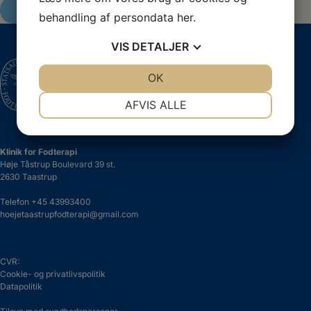
BESTIL TID ONLINE
behandling af persondata
her
.
VIS
DETALJER
JA
NEJ
OK
JA
NEJ
Medlem af Danske Fodterapeuter.
Din garanti for en professionel behandling.
NØDVENDIGE
PRÆFERENCER
AFVIS ALLE
JA
NEJ
JA
NEJ
MARKETING
STATISTIK
Klinik for Fodterapi
Høje Tåstrup Boulevard 39 st.
2630 Taastrup
Telefon
+45 43993400
hoejetaastrupfodterapi@gmail.com
CVR:
Cookie- og privatlivspolitik
Datapolitik